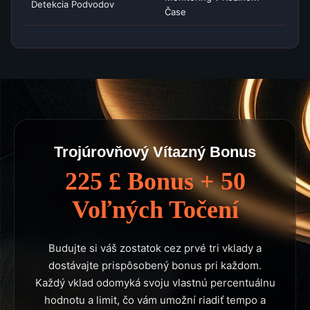
Detekcia Podvodov
Čase
Trojúrovňový Vítazný Bonus
225 £ Bonus + 50
Voľných Točení
Budujte si váš zostatok cez prvé tri vklady a
dostávajte prispôsobený bonus pri každom.
Každý vklad odomyká svoju vlastnú percentuálnu
hodnotu a limit, čo vám umožní riadiť tempo a