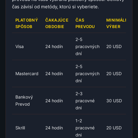
čas závisí od metódy, ktorú si vyberiete.
PLATOBNÝ
ČAKAJÚCE
ČAS
MINIMÁLNY
SPÔSOB
OBDOBIE
PREVODU
VÝBER
2-5
Visa
24 hodín
pracovných
20 USD
dní
2-5
Mastercard
24 hodín
pracovných
20 USD
dní
2-3
Bankový
24 hodín
pracovné
30 USD
Prevod
dni
1-2
Skrill
24 hodín
pracovné
20 USD
dni