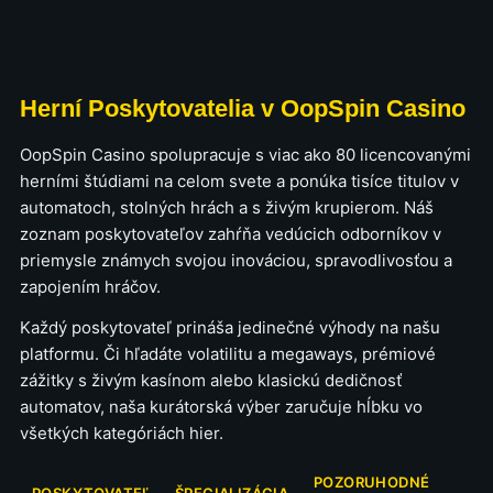
Herní Poskytovatelia v OopSpin Casino
OopSpin Casino spolupracuje s viac ako 80 licencovanými
herními štúdiami na celom svete a ponúka tisíce titulov v
automatoch, stolných hrách a s živým krupierom. Náš
zoznam poskytovateľov zahŕňa vedúcich odborníkov v
priemysle známych svojou inováciou, spravodlivosťou a
zapojením hráčov.
Každý poskytovateľ prináša jedinečné výhody na našu
platformu. Či hľadáte volatilitu a megaways, prémiové
zážitky s živým kasínom alebo klasickú dedičnosť
automatov, naša kurátorská výber zaručuje hĺbku vo
všetkých kategóriách hier.
POZORUHODNÉ