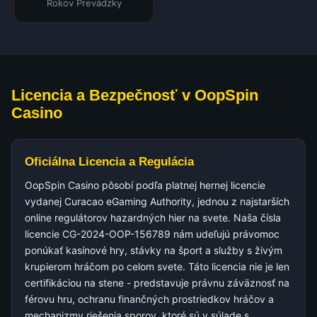
Rokov Prevádzky
Licencia a Bezpečnosť v OopSpin
Casino
Oficiálna Licencia a Regulácia
OopSpin Casino pôsobí podľa platnej hernej licencie
vydanej Curacao eGaming Authority, jednou z najstarších
online regulátorov hazardných hier na svete. Naša čísla
licencie CG-2024-OOP-156789 nám udeľujú právomoc
ponúkať kasínové hry, stávky na šport a služby s živým
krupierom hráčom po celom svete. Táto licencia nie je len
certifikáciou na stene - predstavuje právnu záväznosť na
férovu hru, ochranu finančných prostriedkov hráčov a
mechanizmy riešenia sporov, ktoré sú v súlade s