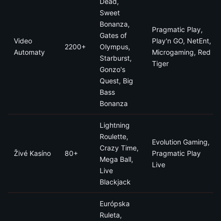
Dead,
Sweet
Bonanza,
Pragmatic Play,
Gates of
Video
Play'n GO, NetEnt,
2200+
Olympus,
Automaty
Microgaming, Red
Starburst,
Tiger
Gonzo's
Quest, Big
Bass
Bonanza
Lightning
Roulette,
Evolution Gaming,
Crazy Time,
Živé Kasíno
80+
Pragmatic Play
Mega Ball,
Live
Live
Blackjack
Európska
Ruleta,