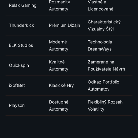
Rozmanitý
Vlastné a
Relax Gaming
Automaty
Licencované
Charakteristický
Thunderkick
Prémium Dizajn
Vizuálny Štýl
Moderné
Technológia
ELK Studios
Automaty
DreamWays
Kvalitné
Zamerané na
Quickspin
Automaty
Používateľa Návrh
Odkaz Portfólio
iSoftBet
Klasické Hry
Automatov
Dostupné
Flexibilný Rozsah
Playson
Automaty
Volatility