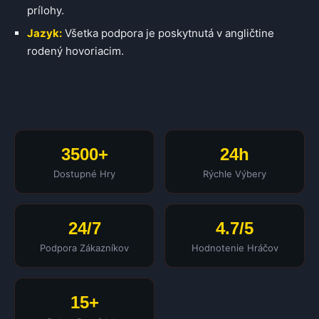
prílohy.
Jazyk:
Všetka podpora je poskytnutá v angličtine
rodený hovoriacim.
3500+
24h
Dostupné Hry
Rýchle Výbery
24/7
4.7/5
Podpora Zákazníkov
Hodnotenie Hráčov
15+