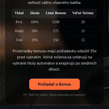
veľkosť vášho vítazného balíka.
Vklad
Zhoda
Limit Bonusu
Voľné Točenia
Prvý
100%
£100
20
Druhý
50%
£75
15
Tretí
25%
£50
15
Prostriedky bonusu majú požiadavku odsútiť 35x
pred vybratím. Voľné točenia sa vzťahujú na
vybrané tituly automatov a exspirujú po siedmich
dňoch.
Požiadať o Bonus
18+. Platí 35x odsútiť. Úplné podmienky pri registrácii.