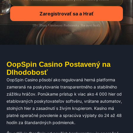
Zaregistrovať sa a Hrať
18+. Platia Všeobecné Podmienky. Iba noví hráči.
OopSpin Casino Postavený na
Dlhodobosť
OopSpin Casino pôsobí ako regulovaná herná platforma
zameraná na poskytovanie transparentného a stabilného
zážitku hráčov. Ponúkame prístup k viac ako 4 000 hier od
etablovaných poskytovateľov softvéru, vrátane automatov,
stolných hier a zasadnutí s živým krupierom. Kasíno má
platné operačné povolenie a spracúva výplaty do 24 až 48
hodín za štandardných podmienok.