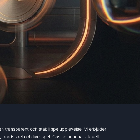
n transparent och stabil spelupplevelse. Vi erbjuder
, bordsspel och live-spel. Casinot innehar aktuell