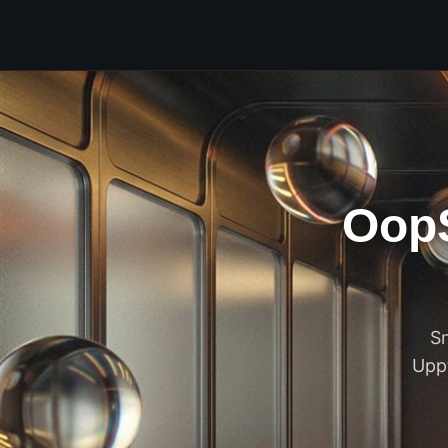
OopS
Sn
Uppt