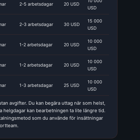
10 000
mar
2-5 arbetsdagar
20 USD
USD
15 000
mar
2-3 arbetsdagar
30 USD
USD
10 000
mar
1-2 arbetsdagar
20 USD
USD
10 000
mar
1-2 arbetsdagar
20 USD
USD
10 000
mar
1-3 arbetsdagar
25 USD
USD
an avgifter. Du kan begära uttag när som helst,
helgdagar kan bearbetningen ta lite längre tid.
 betalningsmetod som du använde för insättningar
portteam.