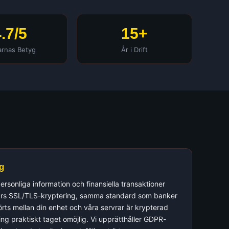
.7/5
15+
arnas Betyg
År i Drift
g
sonliga information och finansiella transaktioner
rs SSL/TLS-kryptering, samma standard som banker
rts mellan din enhet och våra servrar är krypterad
ing praktiskt taget omöjlig. Vi upprätthåller GDPR-