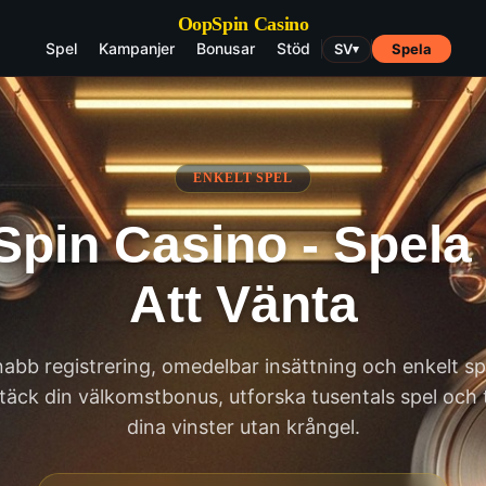
OopSpin Casino
Spel
Kampanjer
Bonusar
Stöd
SV
Spela
▾
ENKELT SPEL
pin Casino - Spela
Att Vänta
abb registrering, omedelbar insättning och enkelt sp
äck din välkomstbonus, utforska tusentals spel och 
dina vinster utan krångel.