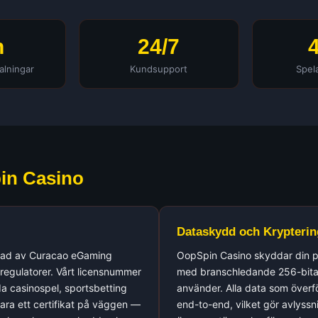
h
24/7
4
alningar
Kundsupport
Spel
in Casino
Dataskydd och Krypterin
ärdad av Curacao eGaming
OopSpin Casino skyddar din per
lregulatorer. Vårt licensnummer
med branschledande 256-bita
 casinospel, sportsbetting
använder. Alla data som överfö
 bara ett certifikat på väggen —
end-to-end, vilket gör avlyssn