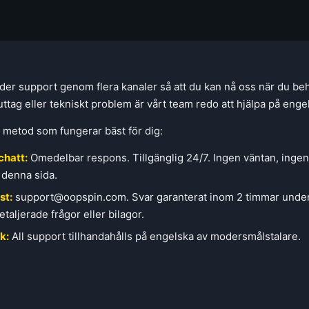
uder support genom flera kanaler så att du kan nå oss när du be
ttag eller tekniskt problem är vårt team redo att hjälpa på enge
n metod som fungerar bäst för dig:
chatt:
Omedelbar respons. Tillgänglig 24/7. Ingen väntan, ingen f
r denna sida.
st:
support@oopspin.com
. Svar garanterat inom 2 timmar under
etaljerade frågor eller bilagor.
k:
All support tillhandahålls på engelska av modersmålstalare.