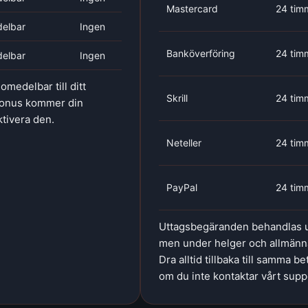
Mastercard
24 tim
elbar
Ingen
Banköverföring
24 tim
elbar
Ingen
omedelbar till ditt
Skrill
24 tim
tbonus kommer din
ktivera den.
Neteller
24 tim
PayPal
24 tim
Uttagsbegäranden behandlas ut
men under helger och allmänna 
Dra alltid tillbaka till samma
om du inte kontaktar vårt sup