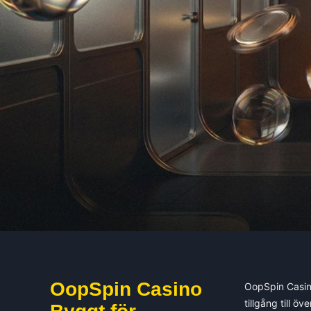
OopSpin Casino
OopSpin Casino
tillgång till ö