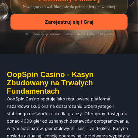
Nowi gracze kwalifikują się do pełnej oferty powitalnej
Zarejestruj się i Graj
18+. Obowiązują Warunki i Postanowienia. Tylko nowi gracze.
OopSpin Casino - Kasyn
Zbudowany na Trwałych
Fundamentach
OopSpin Casino operuje jako regulowana platforma
hazardowa skupiona na dostarczaniu przejrzystego i
stabilnego doświadczenia dla graczy. Oferujemy dostęp do
ponad 4000 gier od uznanych dostawców oprogramowania,
w tym automatów, gier stołowych i sesji live dealera. Kasyno
posiada aktualną licencję operacyjną i przetwarza wypłaty w