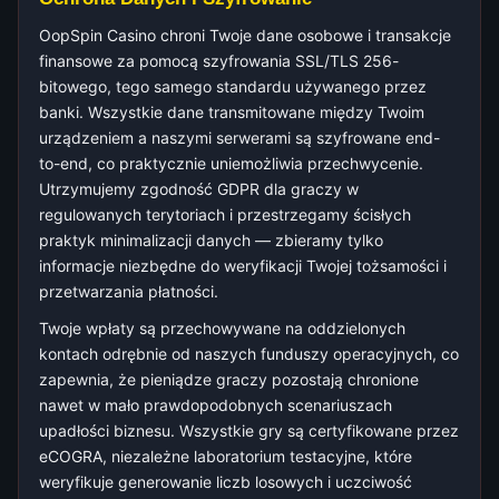
OopSpin Casino chroni Twoje dane osobowe i transakcje
finansowe za pomocą szyfrowania SSL/TLS 256-
bitowego, tego samego standardu używanego przez
banki. Wszystkie dane transmitowane między Twoim
urządzeniem a naszymi serwerami są szyfrowane end-
to-end, co praktycznie uniemożliwia przechwycenie.
Utrzymujemy zgodność GDPR dla graczy w
regulowanych terytoriach i przestrzegamy ścisłych
praktyk minimalizacji danych — zbieramy tylko
informacje niezbędne do weryfikacji Twojej tożsamości i
przetwarzania płatności.
Twoje wpłaty są przechowywane na oddzielonych
kontach odrębnie od naszych funduszy operacyjnych, co
zapewnia, że pieniądze graczy pozostają chronione
nawet w mało prawdopodobnych scenariuszach
upadłości biznesu. Wszystkie gry są certyfikowane przez
eCOGRA, niezależne laboratorium testacyjne, które
weryfikuje generowanie liczb losowych i uczciwość