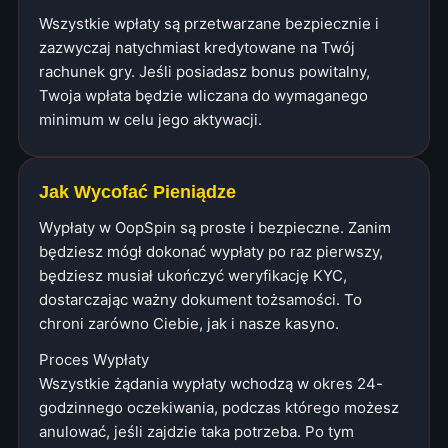
Wszystkie wpłaty są przetwarzane bezpiecznie i
zazwyczaj natychmiast kredytowane na Twój
rachunek gry. Jeśli posiadasz bonus powitalny,
Twoja wpłata będzie wliczana do wymaganego
minimum w celu jego aktywacji.
Jak Wycofać Pieniądze
Wypłaty w OopSpin są proste i bezpieczne. Zanim
będziesz mógł dokonać wypłaty po raz pierwszy,
będziesz musiał ukończyć weryfikację KYC,
dostarczając ważny dokument tożsamości. To
chroni zarówno Ciebie, jak i nasze kasyno.
Proces Wypłaty
Wszystkie żądania wypłaty wchodzą w okres 24-
godzinnego oczekiwania, podczas którego możesz
anulować, jeśli zajdzie taka potrzeba. Po tym