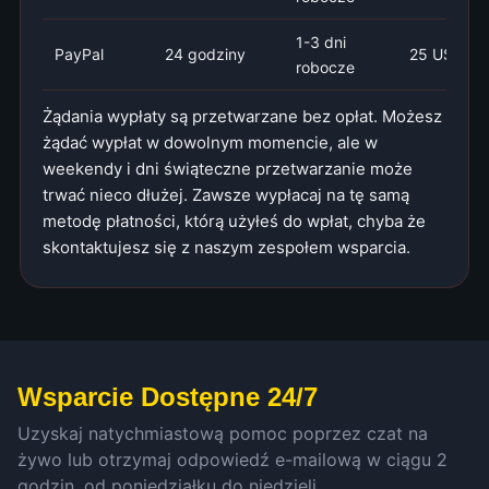
1-3 dni
PayPal
24 godziny
25 USD
robocze
Żądania wypłaty są przetwarzane bez opłat. Możesz
żądać wypłat w dowolnym momencie, ale w
weekendy i dni świąteczne przetwarzanie może
trwać nieco dłużej. Zawsze wypłacaj na tę samą
metodę płatności, którą użyłeś do wpłat, chyba że
skontaktujesz się z naszym zespołem wsparcia.
Wsparcie Dostępne 24/7
Uzyskaj natychmiastową pomoc poprzez czat na
żywo lub otrzymaj odpowiedź e-mailową w ciągu 2
godzin, od poniedziałku do niedzieli.