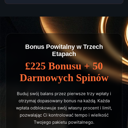
Bonus Powitalny w Trzech
Etapach
£225 Bonusu + 50
Darmowych Spinów
Buduj swój balans przez pierwsze trzy wpłaty i
otrzymaj dopasowany bonus na każdą. Każda
wpłata odblokowuje swój własny procent i limit,
pozwalając Ci kontrolować tempo i wielkość
Twojego pakietu powitalnego.