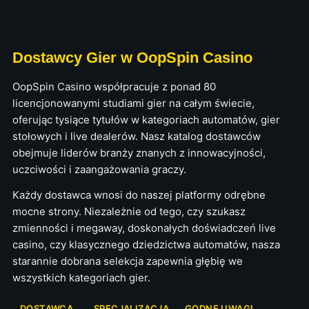
Dostawcy Gier w OopSpin Casino
OopSpin Casino współpracuje z ponad 80
licencjonowanymi studiami gier na całym świecie,
oferując tysiące tytułów w kategoriach automatów, gier
stołowych i live dealerów. Nasz katalog dostawców
obejmuje liderów branży znanych z innowacyjności,
uczciwości i zaangażowania graczy.
Każdy dostawca wnosi do naszej platformy odrębne
mocne strony. Niezależnie od tego, czy szukasz
zmienności i megaway, doskonałych doświadczeń live
casino, czy klasycznego dziedzictwa automatów, nasza
starannie dobrana selekcja zapewnia głębię we
wszystkich kategoriach gier.
DOSTAWCA
SPECJALIZACJA
GODNE UWAGI