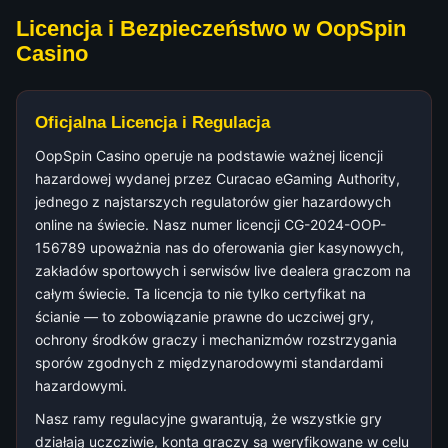
Licencja i Bezpieczeństwo w OopSpin
Casino
Oficjalna Licencja i Regulacja
OopSpin Casino operuje na podstawie ważnej licencji
hazardowej wydanej przez Curacao eGaming Authority,
jednego z najstarszych regulatorów gier hazardowych
online na świecie. Nasz numer licencji CG-2024-OOP-
156789 upoważnia nas do oferowania gier kasynowych,
zakładów sportowych i serwisów live dealera graczom na
całym świecie. Ta licencja to nie tylko certyfikat na
ścianie — to zobowiązanie prawne do uczciwej gry,
ochrony środków graczy i mechanizmów rozstrzygania
sporów zgodnych z międzynarodowymi standardami
hazardowymi.
Nasz ramy regulacyjne gwarantują, że wszystkie gry
działają uczcziwie, konta graczy są weryfikowane w celu