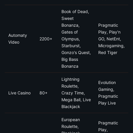
Book of Dead,
Sweet
Bonanza,
Pragmatic
Gates of
Play, Play'n
Automaty
2200+
Olympus,
GO, NetEnt,
Video
Starburst,
Microgaming,
Gonzo's Quest,
Red Tiger
Big Bass
Bonanza
Lightning
Evolution
Roulette,
Gaming,
Live Casino
80+
Crazy Time,
Pragmatic
Mega Ball, Live
Play Live
Blackjack
European
Pragmatic
Roulette,
Play,