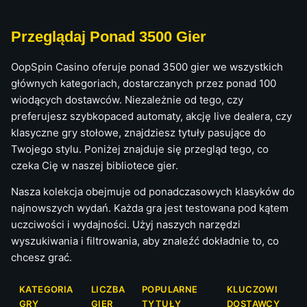
Przeglądaj Ponad 3500 Gier
OopSpin Casino oferuje ponad 3500 gier we wszystkich
głównych kategoriach, dostarczanych przez ponad 100
wiodących dostawców. Niezależnie od tego, czy
preferujesz szybkopaced automaty, akcję live dealera, czy
klasyczne gry stołowe, znajdziesz tytuły pasujące do
Twojego stylu. Poniżej znajduje się przegląd tego, co
czeka Cię w naszej bibliotece gier.
Nasza kolekcja obejmuje od ponadczasowych klasyków do
najnowszych wydań. Każda gra jest testowana pod kątem
uczciwości i wydajności. Użyj naszych narzędzi
wyszukiwania i filtrowania, aby znaleźć dokładnie to, co
chcesz grać.
KATEGORIA
LICZBA
POPULARNE
KLUCZOWI
GRY
GIER
TYTUŁY
DOSTAWCY