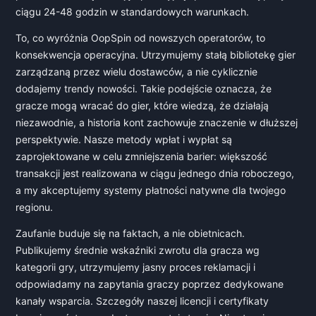
ciągu 24-48 godzin w standardowych warunkach.
To, co wyróżnia OopSpin od nowszych operatorów, to
konsekwencja operacyjna. Utrzymujemy stałą bibliotekę gier
zarządzaną przez wielu dostawców, a nie cyklicznie
dodajemy trendy nowości. Takie podejście oznacza, że
gracze mogą wracać do gier, które wiedzą, że działają
niezawodnie, a historia kont zachowuje znaczenie w dłuższej
perspektywie. Nasze metody wpłat i wypłat są
zaprojektowane w celu zmniejszenia barier: większość
transakcji jest realizowana w ciągu jednego dnia roboczego,
a my akceptujemy systemy płatności natywne dla twojego
regionu.
Zaufanie buduje się na faktach, a nie obietnicach.
Publikujemy średnie wskaźniki zwrotu dla gracza wg
kategorii gry, utrzymujemy jasny proces reklamacji i
odpowiadamy na zapytania graczy poprzez dedykowane
kanały wsparcia. Szczegóły naszej licencji i certyfikaty