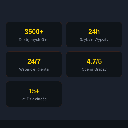
3500+
24h
Dostępnych Gier
Szybkie Wypłaty
24/7
4.7/5
Wsparcie Klienta
Ocena Graczy
15+
Lat Działalności