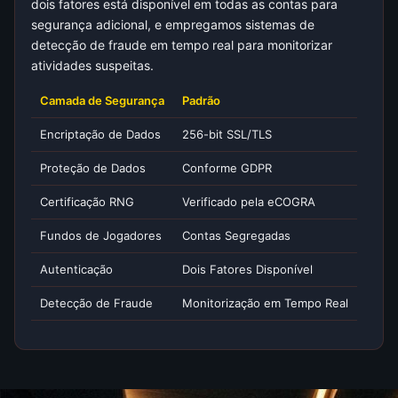
dois fatores está disponível em todas as contas para
segurança adicional, e empregamos sistemas de
detecção de fraude em tempo real para monitorizar
atividades suspeitas.
Camada de Segurança
Padrão
Encriptação de Dados
256-bit SSL/TLS
Proteção de Dados
Conforme GDPR
Certificação RNG
Verificado pela eCOGRA
Fundos de Jogadores
Contas Segregadas
Autenticação
Dois Fatores Disponível
Detecção de Fraude
Monitorização em Tempo Real