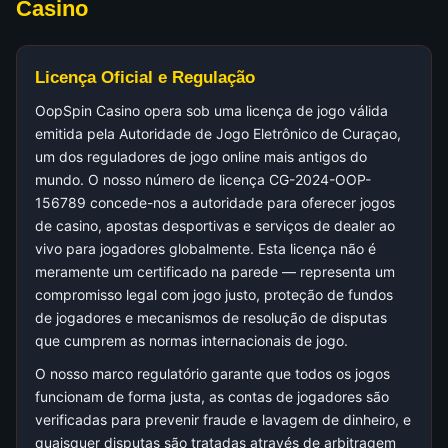
Casino
Licença Oficial e Regulação
OopSpin Casino opera sob uma licença de jogo válida
emitida pela Autoridade de Jogo Eletrônico de Curaçao,
um dos reguladores de jogo online mais antigos do
mundo. O nosso número de licença CG-2024-OOP-
156789 concede-nos a autoridade para oferecer jogos
de casino, apostas desportivas e serviços de dealer ao
vivo para jogadores globalmente. Esta licença não é
meramente um certificado na parede — representa um
compromisso legal com jogo justo, proteção de fundos
de jogadores e mecanismos de resolução de disputas
que cumprem as normas internacionais de jogo.
O nosso marco regulatório garante que todos os jogos
funcionam de forma justa, as contas de jogadores são
verificadas para prevenir fraude e lavagem de dinheiro, e
quaisquer disputas são tratadas através de arbitragem