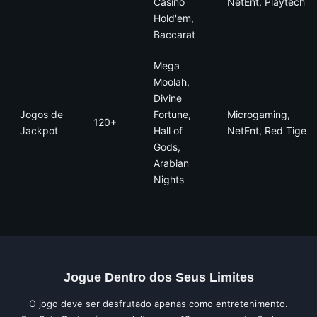
Casino
NetEnt, Playtech
Hold'em,
Baccarat
Mega
Moolah,
Divine
Jogos de
Fortune,
Microgaming,
120+
Jackpot
Hall of
NetEnt, Red Tiger
Gods,
Arabian
Nights
Jogue Dentro dos Seus Limites
O jogo deve ser desfrutado apenas como entretenimento.