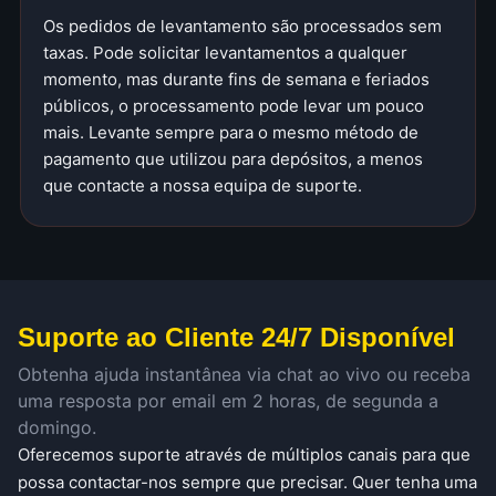
Os pedidos de levantamento são processados sem
taxas. Pode solicitar levantamentos a qualquer
momento, mas durante fins de semana e feriados
públicos, o processamento pode levar um pouco
mais. Levante sempre para o mesmo método de
pagamento que utilizou para depósitos, a menos
que contacte a nossa equipa de suporte.
Suporte ao Cliente 24/7 Disponível
Obtenha ajuda instantânea via chat ao vivo ou receba
uma resposta por email em 2 horas, de segunda a
domingo.
Oferecemos suporte através de múltiplos canais para que
possa contactar-nos sempre que precisar. Quer tenha uma