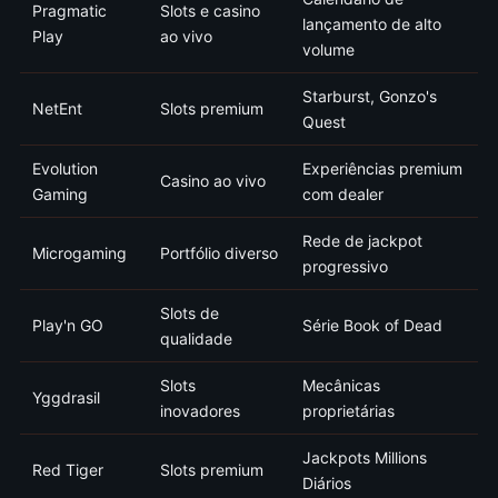
Pragmatic
Slots e casino
lançamento de alto
Play
ao vivo
volume
Starburst, Gonzo's
NetEnt
Slots premium
Quest
Evolution
Experiências premium
Casino ao vivo
Gaming
com dealer
Rede de jackpot
Microgaming
Portfólio diverso
progressivo
Slots de
Play'n GO
Série Book of Dead
qualidade
Slots
Mecânicas
Yggdrasil
inovadores
proprietárias
Jackpots Millions
Red Tiger
Slots premium
Diários