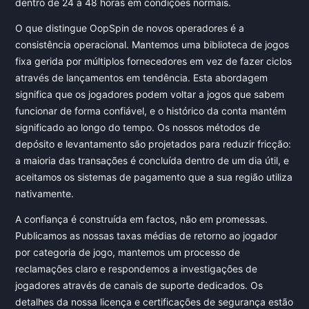
dentro de 24 a 48 horas em condições normais.
O que distingue OopSpin de novos operadores é a
consistência operacional. Mantemos uma biblioteca de jogos
fixa gerida por múltiplos fornecedores em vez de fazer ciclos
através de lançamentos em tendência. Esta abordagem
significa que os jogadores podem voltar a jogos que sabem
funcionar de forma confiável, e o histórico da conta mantém
significado ao longo do tempo. Os nossos métodos de
depósito e levantamento são projetados para reduzir fricção:
a maioria das transações é concluída dentro de um dia útil, e
aceitamos os sistemas de pagamento que a sua região utiliza
nativamente.
A confiança é construída em factos, não em promessas.
Publicamos as nossas taxas médias de retorno ao jogador
por categoria de jogo, mantemos um processo de
reclamações claro e respondemos a investigações de
jogadores através de canais de suporte dedicados. Os
detalhes da nossa licença e certificações de segurança estão