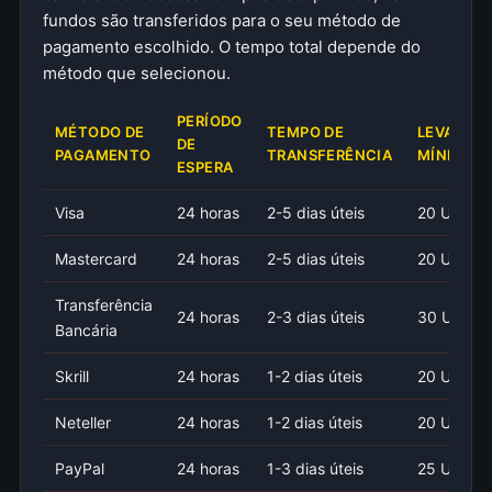
fundos são transferidos para o seu método de
pagamento escolhido. O tempo total depende do
método que selecionou.
PERÍODO
MÉTODO DE
TEMPO DE
LEVANTA
DE
PAGAMENTO
TRANSFERÊNCIA
MÍNIMO
ESPERA
Visa
24 horas
2-5 dias úteis
20 USD
Mastercard
24 horas
2-5 dias úteis
20 USD
Transferência
24 horas
2-3 dias úteis
30 USD
Bancária
Skrill
24 horas
1-2 dias úteis
20 USD
Neteller
24 horas
1-2 dias úteis
20 USD
PayPal
24 horas
1-3 dias úteis
25 USD