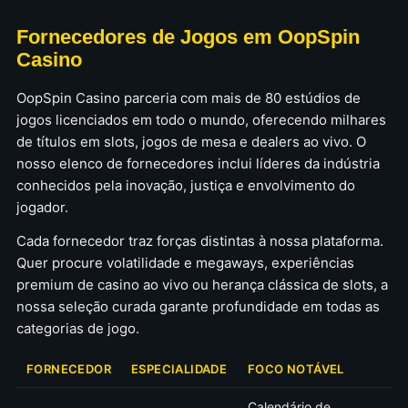
Fornecedores de Jogos em OopSpin
Casino
OopSpin Casino parceria com mais de 80 estúdios de
jogos licenciados em todo o mundo, oferecendo milhares
de títulos em slots, jogos de mesa e dealers ao vivo. O
nosso elenco de fornecedores inclui líderes da indústria
conhecidos pela inovação, justiça e envolvimento do
jogador.
Cada fornecedor traz forças distintas à nossa plataforma.
Quer procure volatilidade e megaways, experiências
premium de casino ao vivo ou herança clássica de slots, a
nossa seleção curada garante profundidade em todas as
categorias de jogo.
FORNECEDOR
ESPECIALIDADE
FOCO NOTÁVEL
Calendário de