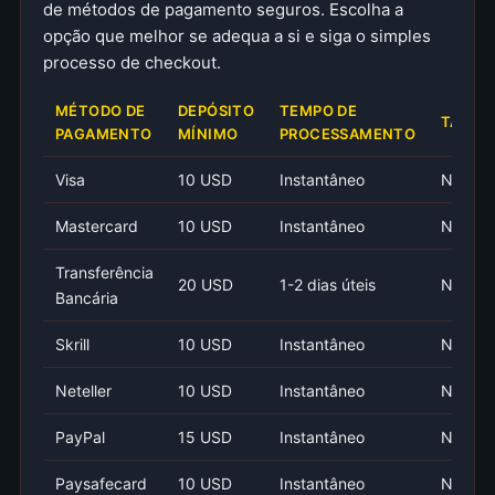
de métodos de pagamento seguros. Escolha a
opção que melhor se adequa a si e siga o simples
processo de checkout.
MÉTODO DE
DEPÓSITO
TEMPO DE
TAXA
PAGAMENTO
MÍNIMO
PROCESSAMENTO
Visa
10 USD
Instantâneo
Nenhu
Mastercard
10 USD
Instantâneo
Nenhu
Transferência
20 USD
1-2 dias úteis
Nenhu
Bancária
Skrill
10 USD
Instantâneo
Nenhu
Neteller
10 USD
Instantâneo
Nenhu
PayPal
15 USD
Instantâneo
Nenhu
Paysafecard
10 USD
Instantâneo
Nenhu