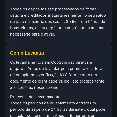
Todos os depósitos são processados de forma
segura e creditados instantaneamente no seu saldo
de jogo na maioria dos casos. Se tiver um bónus de
boas-vindas, o seu depósito contará para o mínimo
necessário para o ativar.
Como Levantar
Os levantamentos em OopSpin são diretos e
seguros. Antes de levantar pela primeira vez, terá
de completar a verificação KYC fornecendo um
documento de identidade válido. Isto protege tanto
a si como ao nosso casino.
Processo de Levantamento
Todos os pedidos de levantamento entram um
período de espera de 24 horas durante o qual pode
cancelar se necessário. Após este período, os